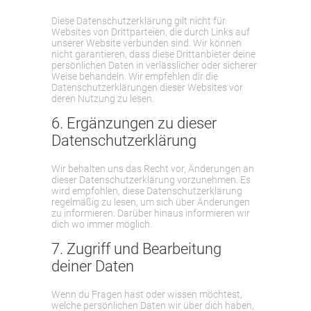
Diese Datenschutzerklärung gilt nicht für
Websites von Drittparteien, die durch Links auf
unserer Website verbunden sind. Wir können
nicht garantieren, dass diese Drittanbieter deine
persönlichen Daten in verlässlicher oder sicherer
Weise behandeln. Wir empfehlen dir die
Datenschutzerklärungen dieser Websites vor
deren Nutzung zu lesen.
6. Ergänzungen zu dieser
Datenschutzerklärung
Wir behalten uns das Recht vor, Änderungen an
dieser Datenschutzerklärung vorzunehmen. Es
wird empfohlen, diese Datenschutzerklärung
regelmäßig zu lesen, um sich über Änderungen
zu informieren. Darüber hinaus informieren wir
dich wo immer möglich.
7. Zugriff und Bearbeitung
deiner Daten
Wenn du Fragen hast oder wissen möchtest,
welche persönlichen Daten wir über dich haben,