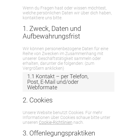
Wenn du Fragen hast oder wissen möchtest,
welche persönlichen Daten wir über dich haben,
kontaktiere uns bitte.
1. Zweck, Daten und
Aufbewahrungsfrist
Wir können personenbezogene Daten für eine
Reihe von Zwecken im Zusammenhang mit
unserer Geschäftstätigkeit sammeln oder
erhalten, darunter die folgenden: (zum
Vergrößern anklicken)
1.1 Kontakt – per Telefon,
Post, E-Mail und/oder
Webformate
2. Cookies
Unsere Website benutzt Cookies. Für mehr
Informationen über Cookies schaue bitte unter
unseren
Cookie-Richtlinien
nach.
3. Offenlegungspraktiken