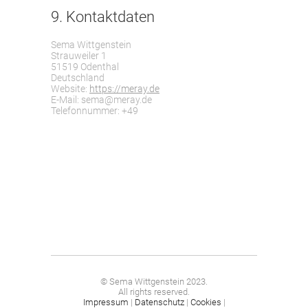
9. Kontaktdaten
Sema Wittgenstein
Strauweiler 1
51519 Odenthal
Deutschland
Website:
https://meray.de
E-Mail:
ed.yarem@ames
Telefonnummer: +49
© Sema Wittgenstein 2023.
All rights reserved.
Impressum
|
Datenschutz
|
Cookies
|