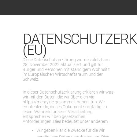
DATENSCHUTZER
(EU)
Diese Datenschutzerklärung wurde zuletzt am
28. November 2022 aktualisiert und gilt für
Bürger und Personen mit ständigem Wohnsitz
im Europäischen Wirtschaftsraum und der
Schweiz.
In dieser Datenschutzerklärung erklären wir was
wir mit den Daten, die wir über dich via
https://meray.de
gesammelt haben, tun. Wir
empfehlen dir, dieses Dokument sorgfältig zu
lesen. Während unserer Verarbeitung
entsprechen wir den gesetzlichen
Anforderungen. Dies bedeutet unter anderem:
Wir geben klar die Zwecke für die wir